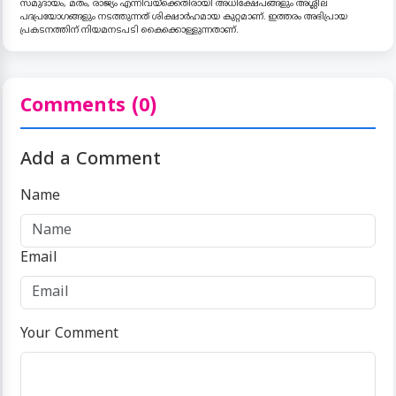
സമുദായം, മതം, രാജ്യം എന്നിവയ്ക്കെതിരായി അധിക്ഷേപങ്ങളും അശ്ലീല
പദപ്രയോഗങ്ങളും നടത്തുന്നത് ശിക്ഷാർഹമായ കുറ്റമാണ്. ഇത്തരം അഭിപ്രായ
പ്രകടനത്തിന് നിയമനടപടി കൈക്കൊള്ളുന്നതാണ്.
Comments (0)
Add a Comment
Name
Email
Your Comment