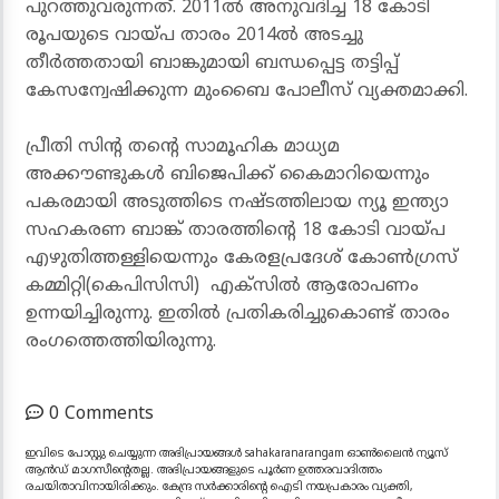
പുറത്തുവരുന്നത്. 2011ൽ അനുവദിച്ച 18 കോടി
രൂപയുടെ വായ്‌പ താരം 2014ൽ അടച്ചു
തീർത്തതായി ബാങ്കുമായി ബന്ധപ്പെട്ട തട്ടിപ്പ്
കേസന്വേഷിക്കുന്ന മുംബൈ പോലീസ് വ്യക്തമാക്കി.
പ്രീതി സിന്റ തന്റെ സാമൂഹിക മാധ്യമ
അക്കൗണ്ടുകൾ ബിജെപിക്ക് കൈമാറിയെന്നും
പകരമായി അടുത്തിടെ നഷ്ടത്തിലായ ന്യൂ ഇന്ത്യാ
സഹകരണ ബാങ്ക് താരത്തിൻ്റെ 18 കോടി വായ്‌പ
എഴുതിത്തള്ളിയെന്നും കേരളപ്രദേശ് കോൺഗ്രസ്
കമ്മിറ്റി(കെപിസിസി) എക്‌സിൽ ആരോപണം
ഉന്നയിച്ചിരുന്നു. ഇതിൽ പ്രതികരിച്ചുകൊണ്ട് താരം
രംഗത്തെത്തിയിരുന്നു.
0 Comments
ഇവിടെ പോസ്റ്റു ചെയ്യുന്ന അഭിപ്രായങ്ങൾ sahakaranarangam ഓൺലൈൻ ന്യൂസ്
ആൻഡ് മാഗസീന്റെതല്ല. അഭിപ്രായങ്ങളുടെ പൂർണ ഉത്തരവാദിത്തം
രചയിതാവിനായിരിക്കും. കേന്ദ്ര സർക്കാരിന്റെ ഐടി നയപ്രകാരം വ്യക്തി,