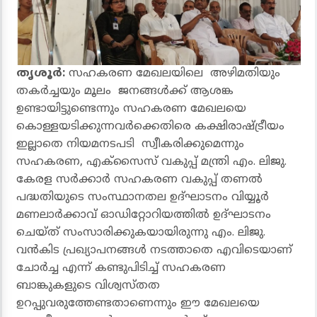
തൃശൂർ:
സഹകരണ മേഖലയിലെ അഴിമതിയും
തകർച്ചയും മൂലം ജനങ്ങൾക്ക് ആശങ്ക
ഉണ്ടായിട്ടുണ്ടെന്നും സഹകരണ മേഖലയെ
കൊള്ളയടിക്കുന്നവർക്കെതിരെ കക്ഷിരാഷ്ട്രീയം
ഇല്ലാതെ നിയമനടപടി സ്വീകരിക്കുമെന്നും
സഹകരണ, എക്സൈസ് വകുപ്പ് മന്ത്രി എം. ലിജു.
കേരള സർക്കാർ സഹകരണ വകുപ്പ് തണൽ
പദ്ധതിയുടെ സംസ്ഥാനതല ഉദ്ഘാടനം വിയ്യൂർ
മണലാർക്കാവ് ഓഡിറ്റോറിയത്തിൽ ഉദ്ഘാടനം
ചെയ്ത് സംസാരിക്കുകയായിരുന്നു എം. ലിജു.
വൻകിട പ്രഖ്യാപനങ്ങൾ നടത്താതെ എവിടെയാണ്
ചോർച്ച എന്ന് കണ്ടുപിടിച്ച് സഹകരണ
ബാങ്കുകളുടെ വിശ്വസ്തത
ഉറപ്പുവരുത്തേണ്ടതാണെന്നും ഈ മേഖലയെ