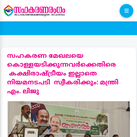
സഹകരണ മേഖലയെ
കൊള്ളയടിക്കുന്നവർക്കെതിരെ
കക്ഷിരാഷ്ട്രീയം ഇല്ലാതെ
നിയമനടപടി സ്വീകരിക്കും: മന്ത്രി
എം. ലിജു