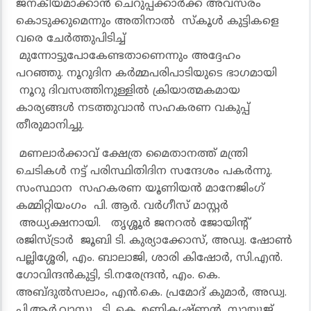
ജനകീയമാക്കാൻ ചെറുപ്പക്കാർക്ക് അവസരം
കൊടുക്കുമെന്നും അതിനാൽ സ്കൂൾ കുട്ടികളെ
വരെ ചേർത്തുപിടിച്ച്
മുന്നോട്ടുപോകേണ്ടതാണെന്നും അദ്ദേഹം
പറഞ്ഞു. നൂറുദിന കർമ്മപരിപാടിയുടെ ഭാഗമായി
നൂറു ദിവസത്തിനുള്ളിൽ ക്രിയാത്മകമായ
കാര്യങ്ങൾ നടത്തുവാൻ സഹകരണ വകുപ്പ്
തീരുമാനിച്ചു.
മണലാർക്കാവ് ക്ഷേത്ര മൈതാനത്ത് മന്ത്രി
ചെടികൾ നട്ട് പരിസ്ഥിതിദിന സന്ദേശം പകർന്നു.
സംസ്ഥാന സഹകരണ യൂണിയൻ മാനേജിംഗ്
കമ്മിറ്റിയംഗം പി. ആർ. വർഗീസ് മാസ്റ്റർ
അധ്യക്ഷനായി. തൃശ്ശൂർ ജനറൽ ജോയിന്റ്
രജിസ്ട്രാർ ജൂബി ടി. കുര്യാക്കോസ്, അഡ്വ. ഷോൺ
പല്ലിശ്ശേരി, എം. ബാലാജി, ശാരി കിഷോർ, സി.എൻ.
ഗോവിന്ദൻകുട്ടി, ടി.നരേന്ദ്രൻ, എം. കെ.
അബ്ദുൽസലാം, എൻ.കെ. പ്രമോദ് കുമാർ, അഡ്വ.
പി.ആർ.വാസു, ടി. കെ. ഉണ്ണികൃഷ്ണൻ, സായൂജ്