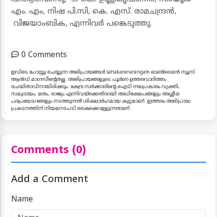
എം. എം, നിഷ പി.സി, കെ. എസ്. രാമചന്ദ്രൻ,
വിജയാംബിക, എന്നിവർ പങ്കെടുത്തു.
0 Comments
ഇവിടെ പോസ്റ്റു ചെയ്യുന്ന അഭിപ്രായങ്ങൾ sahakaranarangam ഓൺലൈൻ ന്യൂസ്
ആൻഡ് മാഗസീന്റെതല്ല. അഭിപ്രായങ്ങളുടെ പൂർണ ഉത്തരവാദിത്തം
രചയിതാവിനായിരിക്കും. കേന്ദ്ര സർക്കാരിന്റെ ഐടി നയപ്രകാരം വ്യക്തി,
സമുദായം, മതം, രാജ്യം എന്നിവയ്ക്കെതിരായി അധിക്ഷേപങ്ങളും അശ്ലീല
പദപ്രയോഗങ്ങളും നടത്തുന്നത് ശിക്ഷാർഹമായ കുറ്റമാണ്. ഇത്തരം അഭിപ്രായ
പ്രകടനത്തിന് നിയമനടപടി കൈക്കൊള്ളുന്നതാണ്.
Comments (0)
Add a Comment
Name