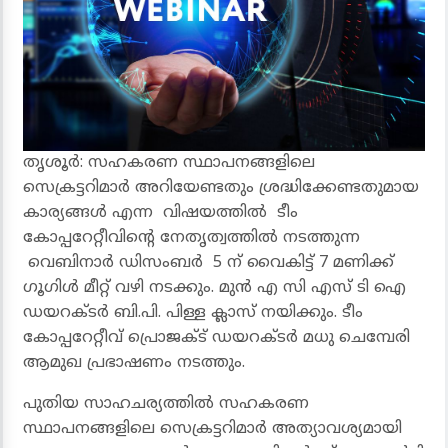
തൃശൂർ: സഹകരണ സ്ഥാപനങ്ങളിലെ
സെക്രട്ടറിമാർ അറിയേണ്ടതും ശ്രദ്ധിക്കേണ്ടതുമായ
കാര്യങ്ങൾ എന്ന വിഷയത്തിൽ ടീം
കോപ്പറേറ്റീവിൻ്റെ നേതൃത്വത്തിൽ നടത്തുന്ന
വെബിനാർ ഡിസംബർ 5 ന് വൈകിട്ട് 7 മണിക്ക്
ഗൂഗിൾ മീറ്റ് വഴി നടക്കും. മുൻ എ സി എസ് ടി ഐ
ഡയറക്ടർ ബി.പി. പിള്ള ക്ലാസ് നയിക്കും. ടീം
കോപ്പറേറ്റീവ് പ്രൊജക്ട് ഡയറക്ടർ മധു ചെമ്പേരി
ആമുഖ പ്രഭാഷണം നടത്തും.
പുതിയ സാഹചര്യത്തിൽ സഹകരണ
സ്ഥാപനങ്ങളിലെ സെക്രട്ടറിമാർ അത്യാവശ്യമായി