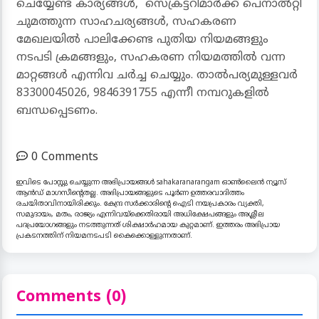
ചെയ്യേണ്ട കാര്യങ്ങൾ, സെക്രട്ടറിമാർക്ക് പെനാൽറ്റി
ചുമത്തുന്ന സാഹചര്യങ്ങൾ, സഹകരണ
മേഖലയിൽ പാലിക്കേണ്ട പുതിയ നിയമങ്ങളും
നടപടി ക്രമങ്ങളും, സഹകരണ നിയമത്തിൽ വന്ന
മാറ്റങ്ങൾ എന്നിവ ചർച്ച ചെയ്യും. താൽപര്യമുള്ളവർ
83300045026, 9846391755 എന്നീ നമ്പറുകളിൽ
ബന്ധപ്പെടണം.
0 Comments
ഇവിടെ പോസ്റ്റു ചെയ്യുന്ന അഭിപ്രായങ്ങൾ sahakaranarangam ഓൺലൈൻ ന്യൂസ്
ആൻഡ് മാഗസീന്റെതല്ല. അഭിപ്രായങ്ങളുടെ പൂർണ ഉത്തരവാദിത്തം
രചയിതാവിനായിരിക്കും. കേന്ദ്ര സർക്കാരിന്റെ ഐടി നയപ്രകാരം വ്യക്തി,
സമുദായം, മതം, രാജ്യം എന്നിവയ്ക്കെതിരായി അധിക്ഷേപങ്ങളും അശ്ലീല
പദപ്രയോഗങ്ങളും നടത്തുന്നത് ശിക്ഷാർഹമായ കുറ്റമാണ്. ഇത്തരം അഭിപ്രായ
പ്രകടനത്തിന് നിയമനടപടി കൈക്കൊള്ളുന്നതാണ്.
Comments (0)