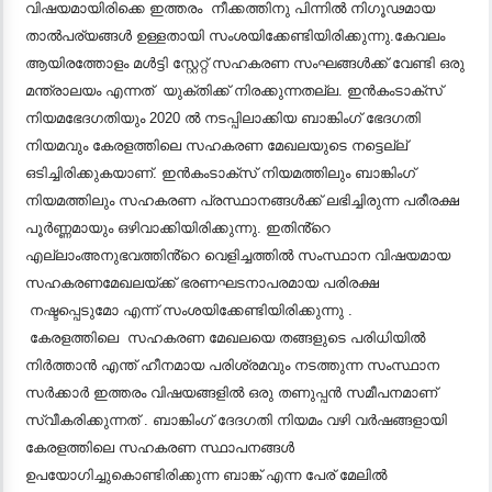
വിഷയമായിരിക്കെ ഇത്തരം നീക്കത്തിനു പിന്നിൽ നിഗൂഢമായ
താൽപര്യങ്ങൾ ഉള്ളതായി സംശയിക്കേണ്ടിയിരിക്കുന്നു.കേവലം
ആയിരത്തോളം മൾട്ടി സ്റ്റേറ്റ് സഹകരണ സംഘങ്ങൾക്ക് വേണ്ടി ഒരു
മന്ത്രാലയം എന്നത് യുക്തിക്ക് നിരക്കുന്നതല്ല. ഇൻകംടാക്സ്
നിയമഭേദഗതിയും 2020 ൽ നടപ്പിലാക്കിയ ബാങ്കിംഗ് ഭേദഗതി
നിയമവും കേരളത്തിലെ സഹകരണ മേഖലയുടെ നട്ടെല്ല്
ഒടിച്ചിരിക്കുകയാണ്. ഇൻകംടാക്സ് നിയമത്തിലും ബാങ്കിംഗ്
നിയമത്തിലും സഹകരണ പ്രസ്ഥാനങ്ങൾക്ക് ലഭിച്ചിരുന്ന പരീരക്ഷ
പൂർണ്ണമായും ഒഴിവാക്കിയിരിക്കുന്നു. ഇതിൻ്റെ
എല്ലാംഅനുഭവത്തിൻ്റെ വെളിച്ചത്തിൽ സംസ്ഥാന വിഷയമായ
സഹകരണമേഖലയ്ക്ക് ഭരണഘടനാപരമായ പരിരക്ഷ
നഷ്ടപ്പെടുമോ എന്ന് സംശയിക്കേണ്ടിയിരിക്കുന്നു .
കേരളത്തിലെ സഹകരണ മേഖലയെ തങ്ങളുടെ പരിധിയിൽ
നിർത്താൻ എന്ത് ഹീനമായ പരിശ്രമവും നടത്തുന്ന സംസ്ഥാന
സർക്കാർ ഇത്തരം വിഷയങ്ങളിൽ ഒരു തണുപ്പൻ സമീപനമാണ്
സ്വീകരിക്കുന്നത് . ബാങ്കിംഗ് ദേദഗതി നിയമം വഴി വർഷങ്ങളായി
കേരളത്തിലെ സഹകരണ സ്ഥാപനങ്ങൾ
ഉപയോഗിച്ചുകൊണ്ടിരിക്കുന്ന ബാങ്ക് എന്ന പേര് മേലിൽ