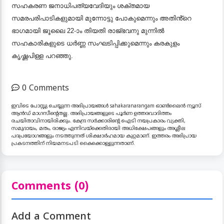
സഹകരണ ജനാധിപത്യവേദിയും ശക്തമായ
സമരപരിപാടികളുമായി മുന്നോട്ടു പോകുമെന്നും അതിൻ്റെ
ഭാഗമായി ജൂലൈ 22-ാം തിയതി രാജ്ഭവനു മുന്നിൽ
സഹകാരികളുടെ ധർണ്ണ സംഘടിപ്പിക്കുമെന്നും കരകുളം
കൃഷ്ണപിള്ള പറഞ്ഞു.
0 Comments
ഇവിടെ പോസ്റ്റു ചെയ്യുന്ന അഭിപ്രായങ്ങൾ sahakaranarangam ഓൺലൈൻ ന്യൂസ്
ആൻഡ് മാഗസീന്റെതല്ല. അഭിപ്രായങ്ങളുടെ പൂർണ ഉത്തരവാദിത്തം
രചയിതാവിനായിരിക്കും. കേന്ദ്ര സർക്കാരിന്റെ ഐടി നയപ്രകാരം വ്യക്തി,
സമുദായം, മതം, രാജ്യം എന്നിവയ്ക്കെതിരായി അധിക്ഷേപങ്ങളും അശ്ലീല
പദപ്രയോഗങ്ങളും നടത്തുന്നത് ശിക്ഷാർഹമായ കുറ്റമാണ്. ഇത്തരം അഭിപ്രായ
പ്രകടനത്തിന് നിയമനടപടി കൈക്കൊള്ളുന്നതാണ്.
Comments (0)
Add a Comment