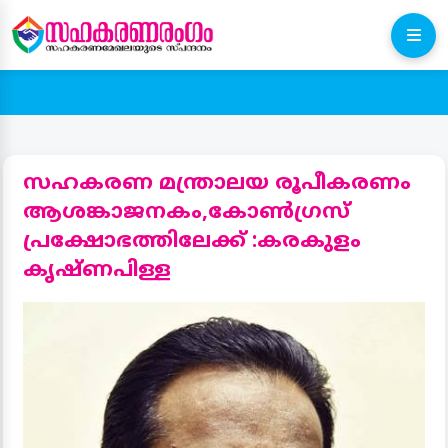
സഹകരണ മന്ത്രാലയ രൂപീകരണം
ആശങ്കാജനകം,കോൺഗ്രസ്
പ്രക്ഷോഭത്തിലേക്ക് :കരകുളം
കൃഷ്ണപിള്ള