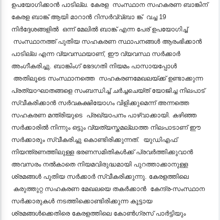
ഉപയോഗിക്കാൻ പാടില്ല. കേരള സംസ്ഥാന സഹകരണ ബാങ്കിന്
കേരള ബാങ്ക് ആയി മാറാൻ റിസർവ്വ്ബാ ങ്ക് വച്ച 19
നിർദ്ദേശങ്ങളിൽ ഒന്ന് മേലിൽ ബാങ്ക് എന്ന പേര് ഉപയോഗിച്ച്
സംസ്ഥാനത്ത് പുതിയ സഹകരണ സ്ഥാപനങ്ങൾ ആരംഭിക്കാൻ
പാടില്ല എന്ന വ്യവസ്ഥയാണ്, ഈ വ്യവസ്ഥ സർക്കാർ
അംഗീകരിച്ചു. ബാങ്കിംഗ് ഭേദഗതി നിയമം പാസായപ്പോൾ
അതിലൂടെ സംസ്ഥാനത്തെ സഹകരണമേഖലയ്ക്ക് ഉണ്ടാക്കുന്ന
പ്രത്യാഘാതങ്ങളെ സംബന്ധിച്ച് ചർച്ചചെയ്ത് യോജിച്ച നിലപാട്
സ്വീകരിക്കാൻ സർവകക്ഷിയോഗം വിളിക്കുമെന്ന് അന്നത്തെ
സഹകരണ മന്ത്രിയുടെ പ്രഖ്യാപനം പാഴ്‌വാക്കായി. കഴിഞ്ഞ
സർക്കാരിൽ നിന്നും ഒട്ടും വ്യത്യസ്തമല്ലാത്ത നിലപാടാണ് ഈ
സർക്കാരും സ്വീകരിച്ചു കൊണ്ടിരിക്കുന്നത്. യുഡിഎഫ്
നിയന്ത്രണത്തിലുള്ള ഭരണസമിതികൾക്ക് പ്രവർത്തിക്കുവാൻ
അവസരം നൽകാതെ നിയമവിരുദ്ധമായി പുറത്താക്കാനുള്ള
ശ്രമങ്ങൾ പുതിയ സർക്കാർ സ്വീകരിക്കുന്നു. കേരളത്തിലെ
കരുത്തുറ്റ സഹകരണ മേഖലയെ തകർക്കാൻ കേന്ദ്ര-സംസ്ഥാന
സർക്കാരുകൾ നടത്തിക്കൊണ്ടിരിക്കുന്ന കൂട്ടായ
ശ്രമങ്ങൾക്കെതിരെ കേരളത്തിലെ കോൺഗ്രസ് പാർട്ടിയും