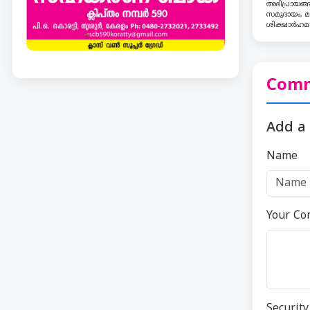
അഭിപ്രായങ്ങ
സമുദായം, മത
ശിക്ഷാർഹമാ
Comm
Add a
Name
Your C
Securit