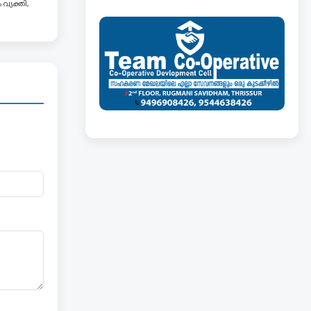
വ്യക്തി,