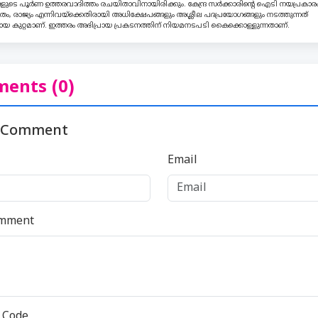
ളുടെ പൂർണ ഉത്തരവാദിത്തം രചയിതാവിനായിരിക്കും. കേന്ദ്ര സർക്കാരിന്റെ ഐടി നയപ്രകാരം 
ം, രാജ്യം എന്നിവയ്ക്കെതിരായി അധിക്ഷേപങ്ങളും അശ്ലീല പദപ്രയോഗങ്ങളും നടത്തുന്നത്
യ കുറ്റമാണ്. ഇത്തരം അഭിപ്രായ പ്രകടനത്തിന് നിയമനടപടി കൈക്കൊള്ളുന്നതാണ്.
ents (0)
 Comment
Email
omment
y Code