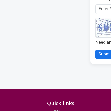
Need an
Submi
Quick links