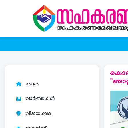
കൊരട
"ഞാറ
ഹോം
വാർത്തകൾ
വിജയഗാഥ