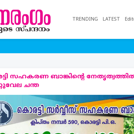
(current)
TRENDING
LATEST
Edit
്ടി സഹകരണ ബാങ്കിന്റെ നേതൃത്വത്തി
്റുവേല ചന്ത