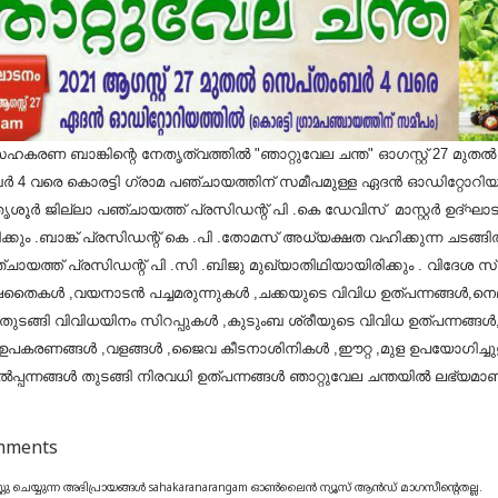
സഹകരണ ബാങ്കിന്റെ നേതൃത്വത്തിൽ "ഞാറ്റുവേല ചന്ത" ഓഗസ്റ്റ് 27 മുതൽ
ബർ 4 വരെ കൊരട്ടി ഗ്രാമ പഞ്ചായത്തിന് സമീപമുള്ള ഏദൻ ഓഡിറ്റോറി
.തൃശൂർ ജില്ലാ പഞ്ചായത്ത് പ്രസിഡന്റ് പി .കെ ഡേവിസ് മാസ്റ്റർ ഉദ്ഘാ
്കും .ബാങ്ക് പ്രസിഡന്റ് കെ .പി .തോമസ് അധ്യക്ഷത വഹിക്കുന്ന ചടങ്ങി
്ചായത്ത് പ്രസിഡന്റ് പി .സി .ബിജു മുഖ്യാതിഥിയായിരിക്കും . വിദേശ 
തൈകൾ ,വയനാടൻ പച്ചമരുന്നുകൾ ,ചക്കയുടെ വിവിധ ഉത്പന്നങ്ങൾ,നെല
ി തുടങ്ങി വിവിധയിനം സിറപ്പുകൾ ,കുടുംബ ശ്രീയുടെ വിവിധ ഉത്പന്നങ്ങൾ
ഉപകരണങ്ങൾ ,വളങ്ങൾ ,ജൈവ കീടനാശിനികൾ ,ഈറ്റ ,മുള ഉപയോഗിച്ചു
ൽപ്പന്നങ്ങൾ തുടങ്ങി നിരവധി ഉത്പന്നങ്ങൾ ഞാറ്റുവേല ചന്തയിൽ ലഭ്യമാണ
mments
്റു ചെയ്യുന്ന അഭിപ്രായങ്ങൾ sahakaranarangam ഓൺലൈൻ ന്യൂസ് ആൻഡ് മാഗസീന്റെതല്ല.