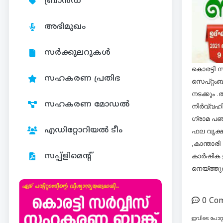
ബ്രാൻഡ്
അഭിമുഖം
സർക്കുലറുകൾ
കൊരട്ടി 
സഹകരണ പ്രതിഭ
സെപ്റ്റം
നടക്കും 
സഹകരണ മോഡൽ
നിർവ്വഹിക
ഗ്രാമ പഞ
എഡിറ്റോറിയൽ ടീം
ഫല വൃക്ഷ
,കാന്താര
സപ്പ്ളിമെന്റ്
കാർഷിക 
നെയ്ത്തു
0 Co
ഇവിടെ പോസ്റ