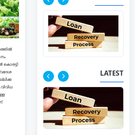
യത്തിൽ
ടനം
ൽ കൊരട്ടി
സ്വദേശ
LATEST
്ലിക്ക
,വിവിധ
ള്ള
്.