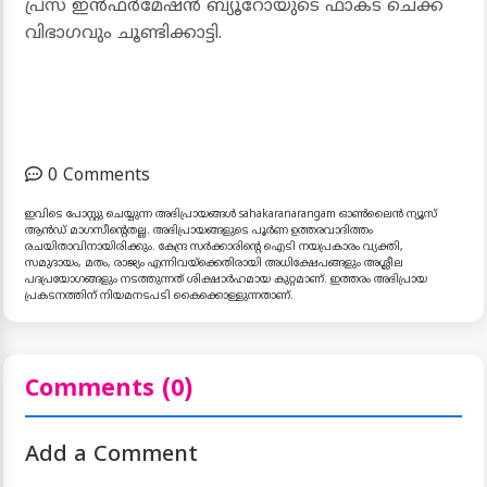
പ്രസ് ഇന്‍ഫര്‍മേഷന്‍ ബ്യൂറോയുടെ ഫാക്ട് ചെക്ക്
വിഭാഗവും ചൂണ്ടിക്കാട്ടി.
0 Comments
ഇവിടെ പോസ്റ്റു ചെയ്യുന്ന അഭിപ്രായങ്ങൾ sahakaranarangam ഓൺലൈൻ ന്യൂസ്
ആൻഡ് മാഗസീന്റെതല്ല. അഭിപ്രായങ്ങളുടെ പൂർണ ഉത്തരവാദിത്തം
രചയിതാവിനായിരിക്കും. കേന്ദ്ര സർക്കാരിന്റെ ഐടി നയപ്രകാരം വ്യക്തി,
സമുദായം, മതം, രാജ്യം എന്നിവയ്ക്കെതിരായി അധിക്ഷേപങ്ങളും അശ്ലീല
പദപ്രയോഗങ്ങളും നടത്തുന്നത് ശിക്ഷാർഹമായ കുറ്റമാണ്. ഇത്തരം അഭിപ്രായ
പ്രകടനത്തിന് നിയമനടപടി കൈക്കൊള്ളുന്നതാണ്.
Comments (0)
Add a Comment